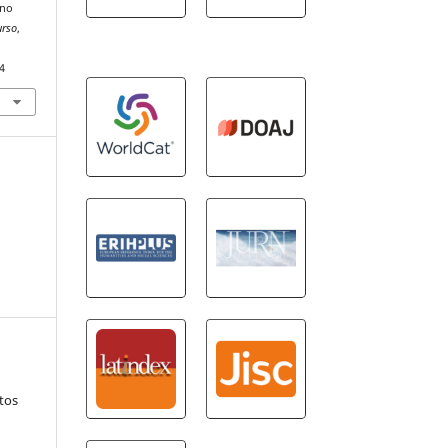
 no
urso
,
4
tos