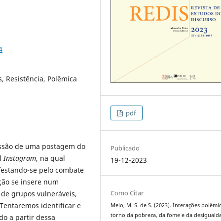
4
s, Resistência, Polêmica
pdf
cussão de uma postagem do
Publicado
al
Instagram
, na qual
19-12-2023
festando-se pelo combate
ação se insere num
Como Citar
 de grupos vulneráveis,
Tentaremos identificar e
Melo, M. S. de S. (2023). Interações polêmi
torno da pobreza, da fome e da desiguald
do a partir dessa