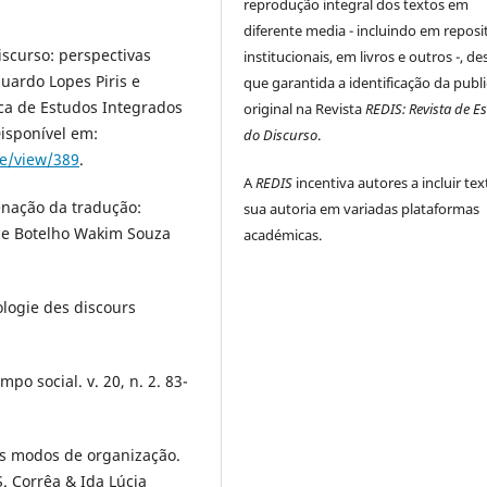
reprodução integral dos textos em
diferente media - incluindo em reposi
iscurso: perspectivas
institucionais, em livros e outros -, d
duardo Lopes Piris e
que garantida a identificação da publ
ica de Estudos Integrados
original na Revista
REDIS: Revista de E
isponível em:
do Discurso
.
le/view/389
.
A
REDIS
incentiva autores a incluir te
enação da tradução:
sua autoria em variadas plataformas
ce Botelho Wakim Souza
académicas.
ologie des discours
empo social. v. 20, n. 2. 83-
Os modos de organização.
. Corrêa & Ida Lúcia