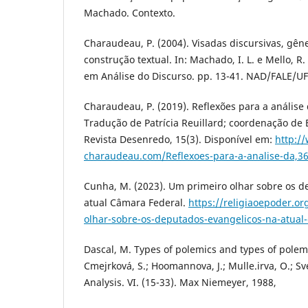
Machado. Contexto.
Charaudeau, P. (2004). Visadas discursivas, gêne
construção textual. In: Machado, I. L. e Mello, R.
em Análise do Discurso. pp. 13-41. NAD/FALE/U
Charaudeau, P. (2019). Reflexões para a análise 
Tradução de Patrícia Reuillard; coordenação de E
Revista Desenredo, 15(3). Disponível em:
http:/
charaudeau.com/Reflexoes-para-a-analise-da,3
Cunha, M. (2023). Um primeiro olhar sobre os d
atual Câmara Federal.
https://religiaoepoder.or
olhar-sobre-os-deputados-evangelicos-na-atual
Dascal, M. Types of polemics and types of polem
Cmejrková, S.; Hoomannova, J.; Mulle.irva, O.; Sve
Analysis. VI. (15-33). Max Niemeyer, 1988,