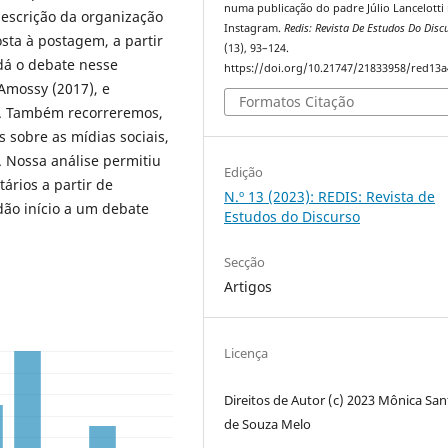
numa publicação do padre Júlio Lancelotti
escrição da organização
Instagram.
Redis: Revista De Estudos Do Disc
sta à postagem, a partir
(13), 93–124.
dá o debate nesse
https://doi.org/10.21747/21833958/red13a
Amossy (2017), e
Formatos Citação
e. Também recorreremos,
 sobre as mídias sociais,
. Nossa análise permitiu
Edição
ários a partir de
N.º 13 (2023): REDIS: Revista de
dão início a um debate
Estudos do Discurso
Secção
Artigos
Licença
Direitos de Autor (c) 2023 Mônica San
de Souza Melo