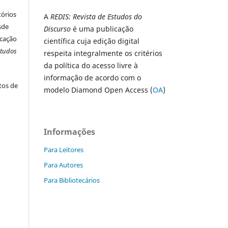
tórios
A
REDIS: Revista de Estudos do
esde
Discurso
é uma publicação
icação
científica cuja edição digital
studos
respeita integralmente os critérios
da política do acesso livre à
informação de acordo com o
xtos de
modelo Diamond Open Access (
OA
)
Informações
Para Leitores
Para Autores
Para Bibliotecários