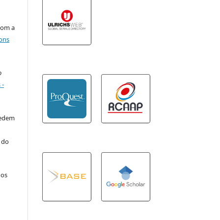
com a
ons
o
 -
cedem
o do
 os
o