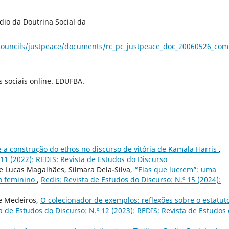
dio da Doutrina Social da
_councils/justpeace/documents/rc_pc_justpeace_doc_20060526_co
s sociais online. EDUFBA.
e a construção do ethos no discurso de vitória de Kamala Harris
,
 11 (2022): REDIS: Revista de Estudos do Discurso
e Lucas Magalhães, Silmara Dela-Silva,
“Elas que lucrem”: uma
o feminino
,
Redis: Revista de Estudos do Discurso: N.º 15 (2024):
de Medeiros,
O colecionador de exemplos: reflexões sobre o estatut
a de Estudos do Discurso: N.º 12 (2023): REDIS: Revista de Estudos