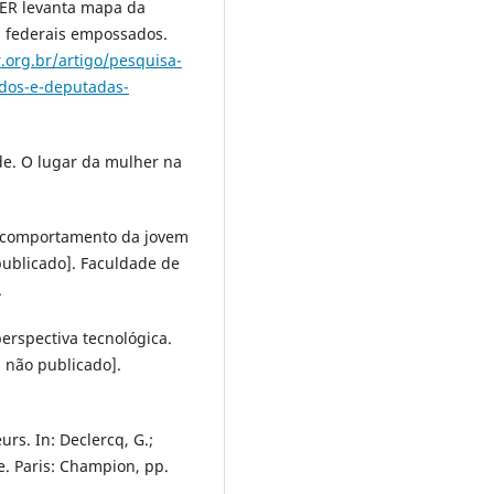
ISER levanta mapa da
s federais empossados.
r.org.br/artigo/pesquisa-
ados-e-deputadas-
ade. O lugar da mulher na
no comportamento da jovem
ublicado]. Faculdade de
.
erspectiva tecnológica.
 não publicado].
rs. In: Declercq, G.;
e. Paris: Champion, pp.