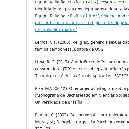
Equipe Religião e Política. (2022). Pesquisa do 
identidade religiosa dos deputados e deputada
Equipe Religião e Política.
https://religiaoepode
do-iser-levanta-identidade-religiosa-dos-deput
federais-diplomados/
.
Lemos, C.T. (2005). Religião, gênero e sexualid
família camponesa. Editora da UCG.
Lima, R. G. (2017). A influência do Instagram 
consumidora. [TCC de curso de graduação não p
Tecnologia e Ciências Sociais Aplicadas– FATECS
Piza, M.V. (2012). O fenômeno Instagram sob a p
[Monografia de Bacharelado em Ciências Sociais
Universidade de Brasília.
Plantin, C. (2003). Des polémistes aux polémiqueu
Murat, M.; Dangel, J. (orgs.). La Parole polémiqu
377-408.