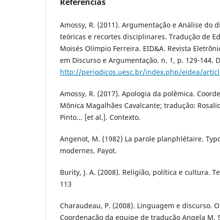
Referências
Amossy, R. (2011). Argumentação e Análise do d
teóricas e recortes disciplinares. Tradução de E
Moisés Olímpio Ferreira. EID&A. Revista Eletrôn
em Discurso e Argumentação. n. 1, p. 129-144. D
http://periodicos.uesc.br/index.php/eidea/artic
Amossy, R. (2017). Apologia da polêmica. Coord
Mônica Magalhães Cavalcante; tradução: Rosali
Pinto... [et al.]. Contexto.
Angenot, M. (1982) La parole planphlétaire. Typ
modernes. Payot.
Burity, J. A. (2008). Religião, política e cultura. T
113
Charaudeau, P. (2008). Linguagem e discurso. 
Coordenação da equipe de tradução Angela M. S